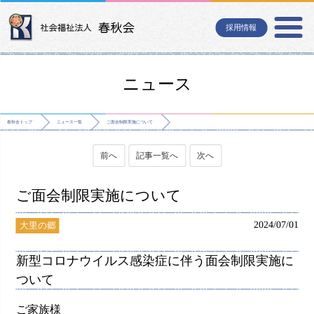
採用情報
ニュース
春秋会トップ
ニュース一覧
ご面会制限実施について
前へ
記事一覧へ
次へ
ご面会制限実施について
2024/07/01
大里の郷
新型コロナウイルス感染症に伴う面会制限実施に
ついて
ご家族様