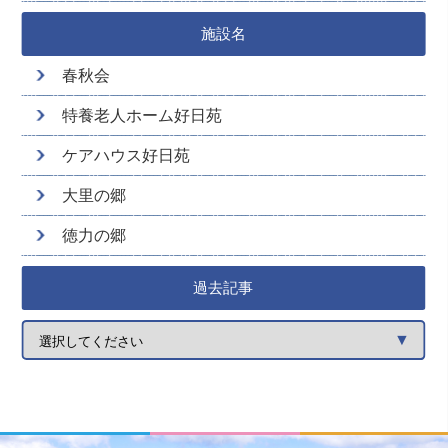
施設名
春秋会
特養老人ホーム好日苑
ケアハウス好日苑
大里の郷
徳力の郷
過去記事