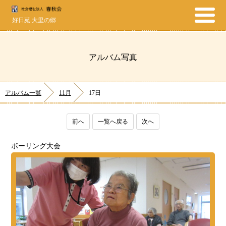
好日苑 大里の郷
アルバム写真
アルバム一覧
11月
17日
前へ
一覧へ戻る
次へ
ボーリング大会