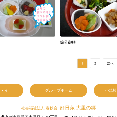
節分御膳
1
2
次へ
ステイ
グループホーム
小規模
好日苑 大里の郷
社会福祉法人 春秋会
北九州市門司区大里戸ノ上4丁目1－40
TEL.093-391-2266 FAX.0