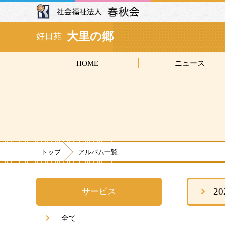
大里の郷
好日苑
HOME
ニュース
トップ
アルバム一覧
2
サービス
全て