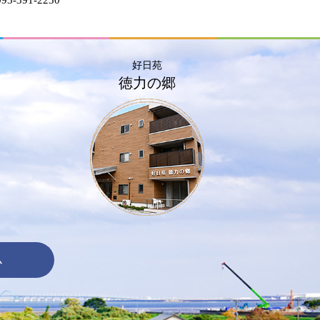
好日苑
徳力の郷
ム