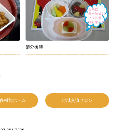
節分御膳
多機能ホーム
地域交流サロン
93-391-2230