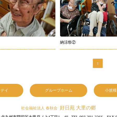
納涼祭②
1
ステイ
グループホーム
小規模
好日苑 大里の郷
社会福祉法人 春秋会
北九州市門司区大里戸ノ上4丁目1－40
TEL.093-391-2266 FAX.0