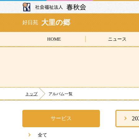
大里の郷
好日苑
HOME
ニュース
トップ
アルバム一覧
2
サービス
全て