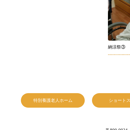
納涼祭③
特別養護老人ホーム
ショート
〒800-0024