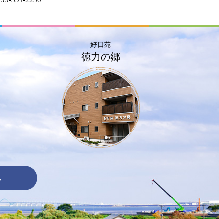
好日苑
徳力の郷
ム