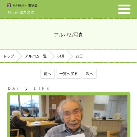
好日苑 徳力の郷
アルバム写真
トップ
アルバム一覧
04月
23日
前へ
一覧へ戻る
次へ
Ｄａｉｌｙ ＬＩＦＥ