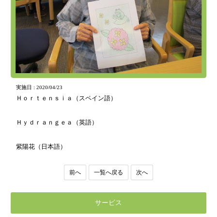
実施日 : 2020/04/23
Ｈｏｒｔｅｎｓｉａ（スペイン語）
Ｈｙｄｒａｎｇｅａ（英語）
紫陽花（日本語）
前へ
一覧へ戻る
次へ
サービス