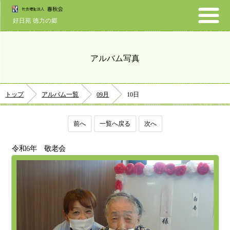
好日苑 徳力の郷
アルバム写真
トップ
アルバム一覧
09月
10日
前へ
一覧へ戻る
次へ
令和6年 敬老会