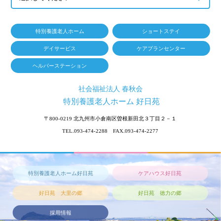
特別養護老人ホーム
ショートステイ
デイサービス
ケアプランセンター
ヘルパーステーション
社会福祉法人 春秋会
特別養護老人ホーム 好日苑
〒800-0219
北九州市小倉南区曽根新田北３丁目２－１
TEL.093-474-2288 FAX.093-474-2277
特別養護老人ホーム好日苑
ケアハウス好日苑
好日苑 大里の郷
好日苑 徳力の郷
採用情報