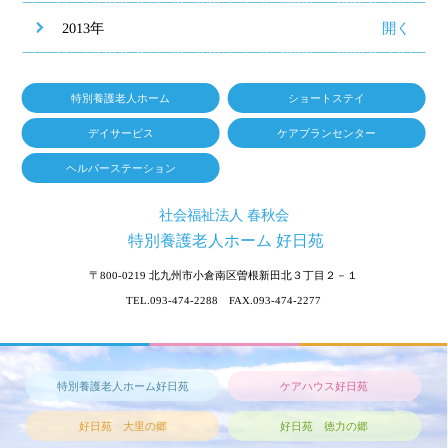
2013年
特別養護老人ホーム
ショートステイ
デイサービス
ケアプランセンター
ヘルパーステーション
社会福祉法人 春秋会
特別養護老人ホーム 好日苑
〒800-0219
北九州市小倉南区曽根新田北３丁目２－１
TEL.093-474-2288 FAX.093-474-2277
特別養護老人ホーム好日苑
ケアハウス好日苑
好日苑 大里の郷
好日苑 徳力の郷