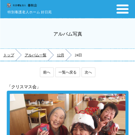
特別養護老人ホーム 好日苑
アルバム写真
トップ
アルバム一覧
12月
24日
前へ
一覧へ戻る
次へ
「クリスマス会」