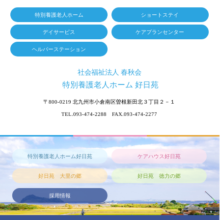
特別養護老人ホーム
ショートステイ
デイサービス
ケアプランセンター
ヘルパーステーション
社会福祉法人 春秋会
特別養護老人ホーム 好日苑
〒800-0219
北九州市小倉南区曽根新田北３丁目２－１
TEL.093-474-2288 FAX.093-474-2277
特別養護老人ホーム好日苑
ケアハウス好日苑
好日苑 大里の郷
好日苑 徳力の郷
採用情報