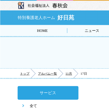
好日苑
特別養護老人ホーム
HOME
ニュース
トップ
アルバム一覧
11月
17日
サービス
全て