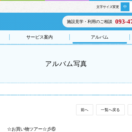
中
文字サイズ変更
093-4
施設見学・利用のご相談
サービス案内
アルバム
アルバム写真
前へ
一覧へ戻る
☆お買い物ツアー☆彡⑥