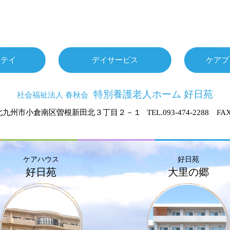
ステイ
デイサービス
ケアプ
特別養護老人ホーム 好日苑
社会福祉法人 春秋会
北九州市小倉南区曽根新田北３丁目２－１
TEL.093-474-2288 FAX
ケアハウス
好日苑
好日苑
大里の郷