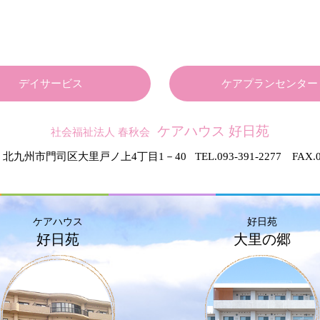
デイサービス
ケアプランセンター
ケアハウス 好日苑
社会福祉法人 春秋会
北九州市門司区大里戸ノ上4丁目1－40
TEL.093-391-2277 FAX.0
ケアハウス
好日苑
好日苑
大里の郷