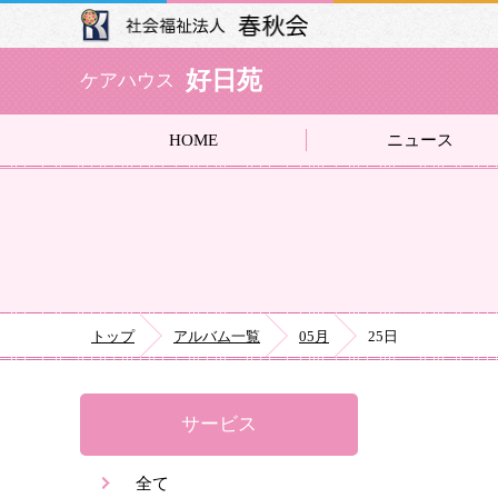
好日苑
ケアハウス
HOME
ニュース
トップ
アルバム一覧
05月
25日
サービス
全て