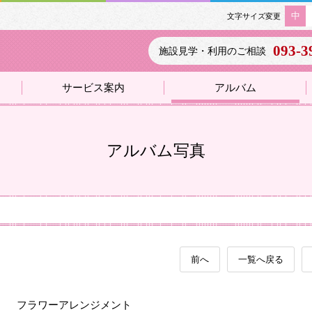
中
文字サイズ変更
093-3
施設見学・利用のご相談
サービス案内
アルバム
アルバム写真
前へ
一覧へ戻る
フラワーアレンジメント