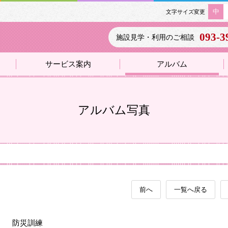
中
文字サイズ変更
093-3
施設見学・利用のご相談
サービス案内
アルバム
アルバム写真
前へ
一覧へ戻る
防災訓練