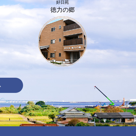
好日苑
徳力の郷
ム