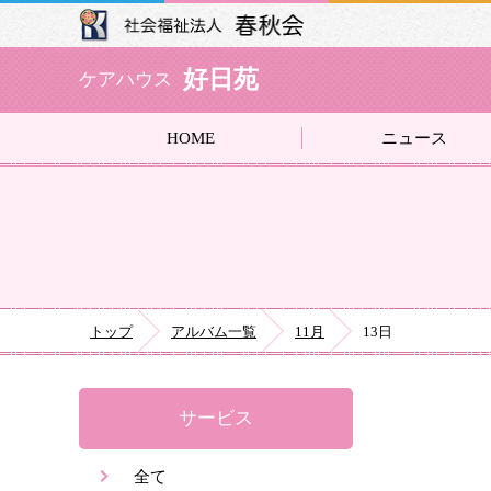
好日苑
ケアハウス
HOME
ニュース
トップ
アルバム一覧
11月
13日
サービス
全て