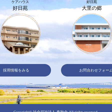
ケアハウス
好日苑
好日苑
大里の郷
採用情報をみる
お問合わせフォー
Copyright© 社会福祉法人 春秋会 All rights reserved.