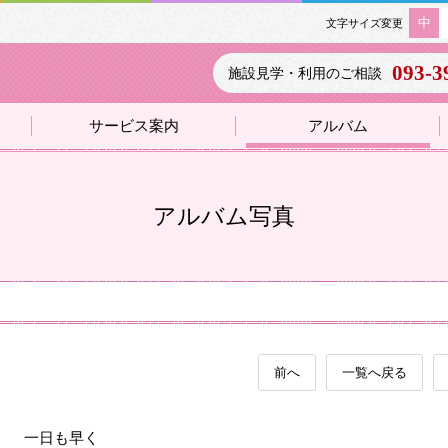
中
文字サイズ変更
093-3
施設見学・利用のご相談
サービス案内
アルバム
アルバム写真
前へ
一覧へ戻る
一日も早く