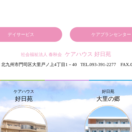
デイサービス
ケアプランセンター
ケアハウス 好日苑
社会福祉法人 春秋会
北九州市門司区大里戸ノ上4丁目1－40
TEL.093-391-2277 FAX.0
ケアハウス
好日苑
好日苑
大里の郷