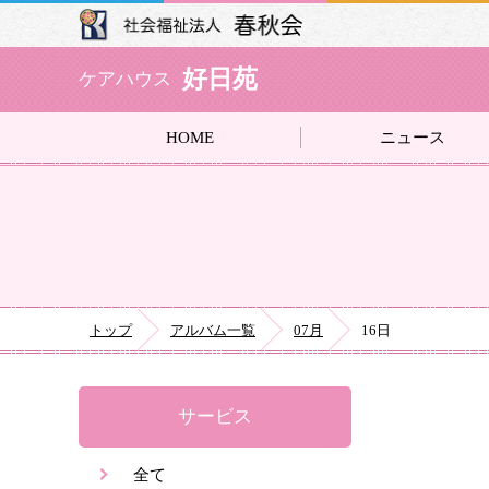
好日苑
ケアハウス
HOME
ニュース
トップ
アルバム一覧
07月
16日
サービス
全て